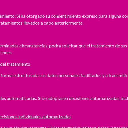
miento: Si ha otorgado su consentimiento expreso para alguna conc
tratamientos llevados a cabo anteriormente.
erminadas circunstancias, podrá solicitar que el tratamiento de sus
ciones.
 del tratamiento
 forma estructurada sus datos personales facilitados y a transmitir
les automatizadas: Si se adoptasen decisiones automatizadas, inclu
decisiones individuales automatizadas
os en cualquier momento. Únicamente si existiesen dudas razonabl